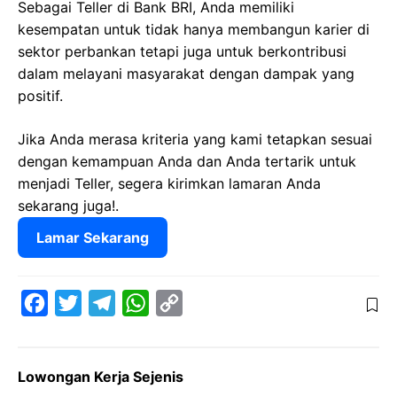
Sebagai Teller di Bank BRI, Anda memiliki
kesempatan untuk tidak hanya membangun karier di
sektor perbankan tetapi juga untuk berkontribusi
dalam melayani masyarakat dengan dampak yang
positif.
Jika Anda merasa kriteria yang kami tetapkan sesuai
dengan kemampuan Anda dan Anda tertarik untuk
menjadi Teller, segera kirimkan lamaran Anda
sekarang juga!.
Lamar Sekarang
F
T
T
W
C
a
w
e
h
o
c
i
l
a
p
Lowongan Kerja Sejenis
e
t
e
t
y