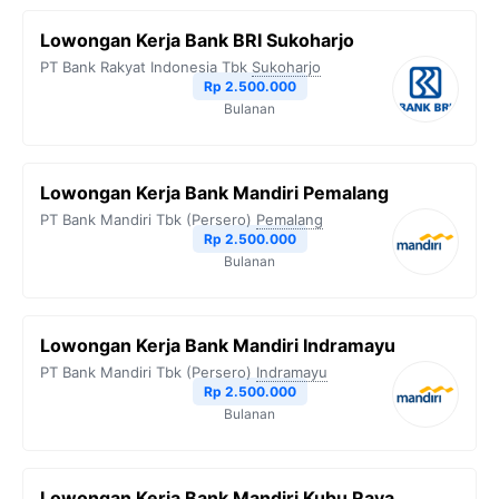
b
t
g
s
L
Lowongan Kerja Bank BRI Sukoharjo
o
e
r
A
i
PT Bank Rakyat Indonesia Tbk
Sukoharjo
o
r
a
p
n
Rp 2.500.000
Bulanan
k
m
p
k
Lowongan Kerja Bank Mandiri Pemalang
PT Bank Mandiri Tbk (Persero)
Pemalang
Rp 2.500.000
Bulanan
Lowongan Kerja Bank Mandiri Indramayu
PT Bank Mandiri Tbk (Persero)
Indramayu
Rp 2.500.000
Bulanan
Lowongan Kerja Bank Mandiri Kubu Raya