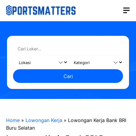
Langsung
M
ke
isi
Cari
Home
»
Lowongan Kerja
»
Lowongan Kerja Bank BRI
Buru Selatan