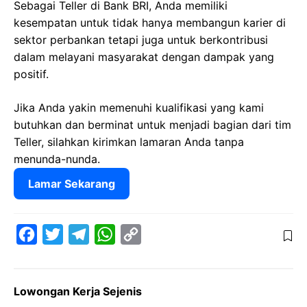
Sebagai Teller di Bank BRI, Anda memiliki
kesempatan untuk tidak hanya membangun karier di
sektor perbankan tetapi juga untuk berkontribusi
dalam melayani masyarakat dengan dampak yang
positif.
Jika Anda yakin memenuhi kualifikasi yang kami
butuhkan dan berminat untuk menjadi bagian dari tim
Teller, silahkan kirimkan lamaran Anda tanpa
menunda-nunda.
Lamar Sekarang
F
T
T
W
C
a
w
e
h
o
c
i
l
a
p
Lowongan Kerja Sejenis
e
t
e
t
y