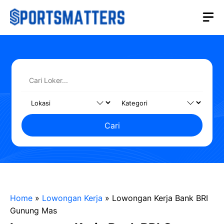
Langsung
M
ke
isi
Cari
Home
»
Lowongan Kerja
»
Lowongan Kerja Bank BRI
Gunung Mas