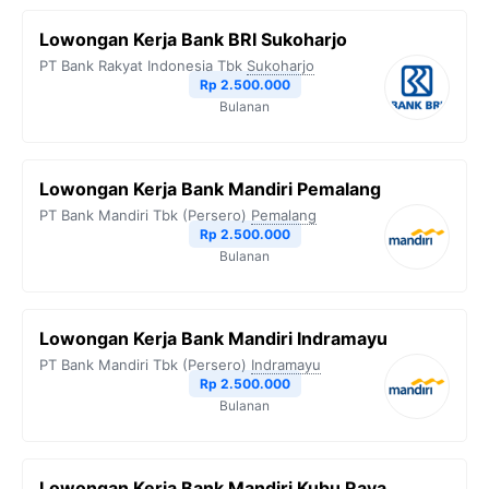
b
t
g
s
L
Lowongan Kerja Bank BRI Sukoharjo
o
e
r
A
i
PT Bank Rakyat Indonesia Tbk
Sukoharjo
o
r
a
p
n
Rp 2.500.000
Bulanan
k
m
p
k
Lowongan Kerja Bank Mandiri Pemalang
PT Bank Mandiri Tbk (Persero)
Pemalang
Rp 2.500.000
Bulanan
Lowongan Kerja Bank Mandiri Indramayu
PT Bank Mandiri Tbk (Persero)
Indramayu
Rp 2.500.000
Bulanan
Lowongan Kerja Bank Mandiri Kubu Raya