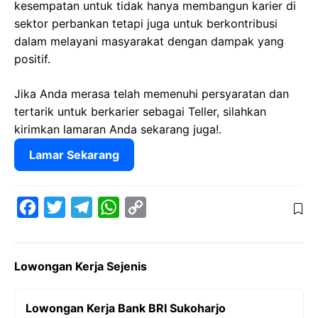
kesempatan untuk tidak hanya membangun karier di
sektor perbankan tetapi juga untuk berkontribusi
dalam melayani masyarakat dengan dampak yang
positif.
Jika Anda merasa telah memenuhi persyaratan dan
tertarik untuk berkarier sebagai Teller, silahkan
kirimkan lamaran Anda sekarang juga!.
Lamar Sekarang
F
T
T
W
C
a
w
e
h
o
c
i
l
a
p
Lowongan Kerja Sejenis
e
t
e
t
y
b
t
g
s
L
Lowongan Kerja Bank BRI Sukoharjo
o
e
r
A
i