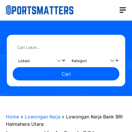
Langsung
M
ke
isi
Cari
Home
»
Lowongan Kerja
»
Lowongan Kerja Bank BRI
Halmahera Utara