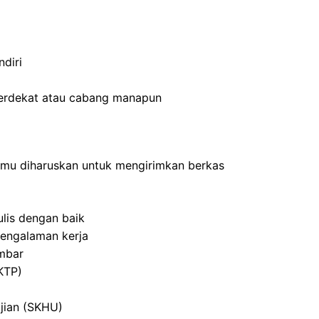
diri
terdekat atau cabang manapun
kamu diharuskan untuk mengirimkan berkas
ulis dengan baik
engalaman kerja
mbar
KTP)
Ujian (SKHU)