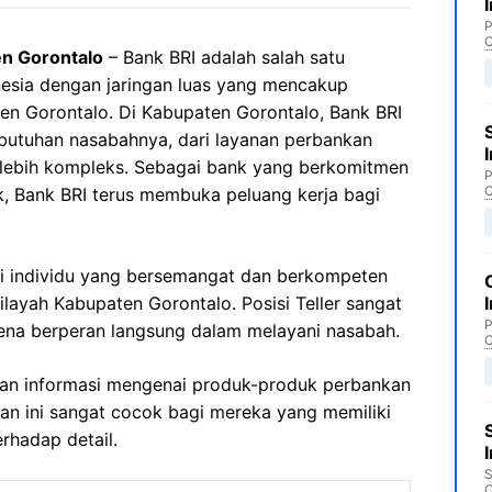
P
C
n Gorontalo
– Bank BRI adalah salah satu
nesia dengan jaringan luas yang mencakup
en Gorontalo. Di Kabupaten Gorontalo, Bank BRI
butuhan nasabahnya, dari layanan perbankan
 lebih kompleks. Sebagai bank yang berkomitmen
P
C
, Bank BRI terus membuka peluang kerja bagi
 individu yang bersemangat dan berkompeten
ilayah Kabupaten Gorontalo. Posisi Teller sangat
P
ena berperan langsung dalam melayani nasabah.
C
ikan informasi mengenai produk-produk perbankan
tan ini sangat cocok bagi mereka yang memiliki
rhadap detail.
S
C