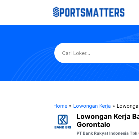
Langsung
ke
isi
Home
»
Lowongan Kerja
»
Lowongan
Lowongan Kerja B
Gorontalo
PT Bank Rakyat Indonesia Tbk