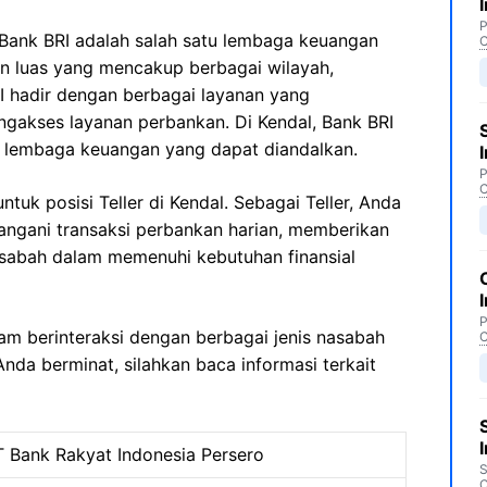
P
Bank BRI adalah salah satu lembaga keuangan
C
an luas yang mencakup berbagai wilayah,
RI hadir dengan berbagai layanan yang
akses layanan perbankan. Di Kendal, Bank BRI
ai lembaga keuangan yang dapat diandalkan.
P
C
uk posisi Teller di Kendal. Sebagai Teller, Anda
ngani transaksi perbankan harian, memberikan
sabah dalam memenuhi kebutuhan finansial
P
am berinteraksi dengan berbagai jenis nasabah
C
 Anda berminat, silahkan baca informasi terkait
T Bank Rakyat Indonesia Persero
S
C