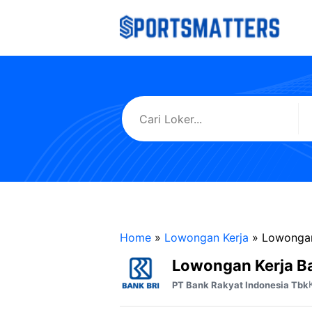
Langsung
ke
isi
Home
»
Lowongan Kerja
»
Lowongan
Lowongan Kerja Ba
PT Bank Rakyat Indonesia Tbk