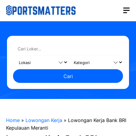
Langsung
M
ke
isi
Cari
Home
»
Lowongan Kerja
»
Lowongan Kerja Bank BRI
Kepulauan Meranti