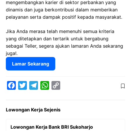
mengembangkan karier di sektor perbankan yang
dinamis dan juga berkontribusi dalam memberikan
pelayanan serta dampak positif kepada masyarakat.
Jika Anda merasa telah memenuhi semua kriteria
yang ditetapkan dan tertarik untuk bergabung
sebagai Teller, segera ajukan lamaran Anda sekarang
juga!.
Lamar Sekarang
F
T
T
W
C
a
w
e
h
o
c
i
l
a
p
Lowongan Kerja Sejenis
e
t
e
t
y
b
t
g
s
L
Lowongan Kerja Bank BRI Sukoharjo
o
e
r
A
i