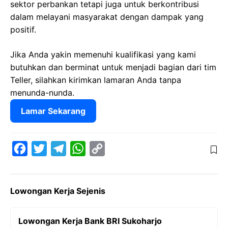
sektor perbankan tetapi juga untuk berkontribusi
dalam melayani masyarakat dengan dampak yang
positif.
Jika Anda yakin memenuhi kualifikasi yang kami
butuhkan dan berminat untuk menjadi bagian dari tim
Teller, silahkan kirimkan lamaran Anda tanpa
menunda-nunda.
Lamar Sekarang
F
T
T
W
C
a
w
e
h
o
c
i
l
a
p
Lowongan Kerja Sejenis
e
t
e
t
y
b
t
g
s
L
Lowongan Kerja Bank BRI Sukoharjo
o
e
r
A
i