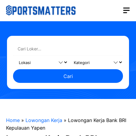
Langsung
M
ke
isi
Cari
Home
»
Lowongan Kerja
»
Lowongan Kerja Bank BRI
Kepulauan Yapen