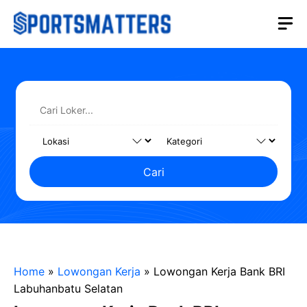
Langsung
M
ke
isi
Cari
Home
»
Lowongan Kerja
»
Lowongan Kerja Bank BRI
Labuhanbatu Selatan