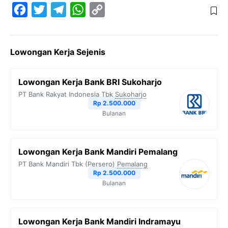
F
T
T
W
C
a
w
e
h
o
c
i
l
a
p
Lowongan Kerja Sejenis
e
t
e
t
y
b
t
g
s
L
Lowongan Kerja Bank BRI Sukoharjo
o
e
r
A
i
PT Bank Rakyat Indonesia Tbk
Sukoharjo
o
r
a
p
n
Rp 2.500.000
Bulanan
k
m
p
k
Lowongan Kerja Bank Mandiri Pemalang
PT Bank Mandiri Tbk (Persero)
Pemalang
Rp 2.500.000
Bulanan
Lowongan Kerja Bank Mandiri Indramayu