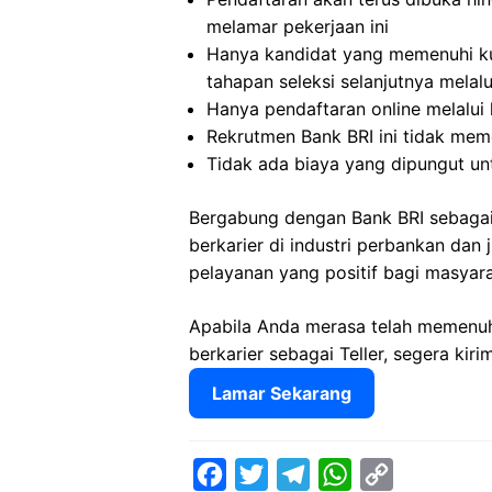
melamar pekerjaan ini
Hanya kandidat yang memenuhi kua
tahapan seleksi selanjutnya melal
Hanya pendaftaran online melalui l
Rekrutmen Bank BRI ini tidak mem
Tidak ada biaya yang dipungut un
Bergabung dengan Bank BRI sebagai
berkarier di industri perbankan dan
pelayanan yang positif bagi masyara
Apabila Anda merasa telah memenuhi 
berkarier sebagai Teller, segera kir
Lamar Sekarang
F
T
T
W
C