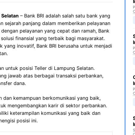
P
C
 Selatan
– Bank BRI adalah salah satu bank yang
gan sejarah panjang dalam memberikan pelayanan
l dengan pelayanan yang cepat dan ramah, Bank
olusi finansial yang terbaik bagi masyarakat.
 yang inovatif, Bank BRI berusaha untuk menjadi
P
C
tan.
 untuk posisi Teller di Lampung Selatan.
ung jawab atas berbagai transaksi perbankan,
ansfer dana.
P
C
ian dan kemampuan berkomunikasi yang baik,
tuk mengembangkan karir di sektor perbankan.
iliki keterampilan komunikasi yang baik dan
ngisi posisi ini.
S
C