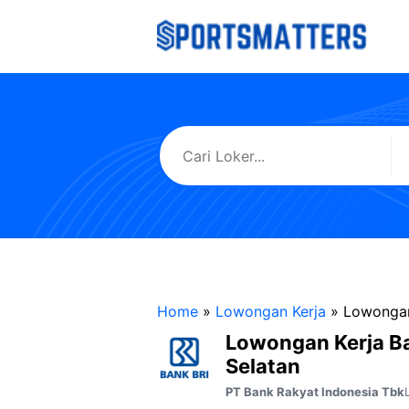
Langsung
ke
isi
Home
»
Lowongan Kerja
»
Lowongan
Lowongan Kerja B
Selatan
PT Bank Rakyat Indonesia Tbk