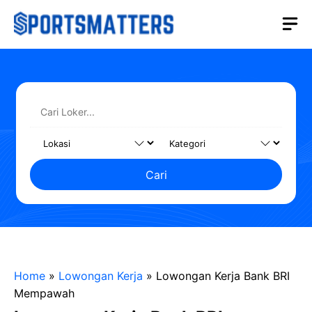
Langsung
M
ke
isi
Cari
Home
»
Lowongan Kerja
»
Lowongan Kerja Bank BRI
Mempawah