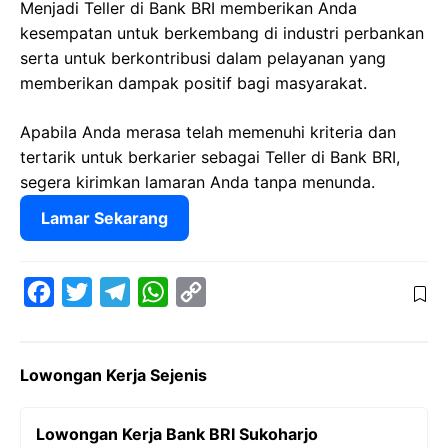
Menjadi Teller di Bank BRI memberikan Anda
kesempatan untuk berkembang di industri perbankan
serta untuk berkontribusi dalam pelayanan yang
memberikan dampak positif bagi masyarakat.
Apabila Anda merasa telah memenuhi kriteria dan
tertarik untuk berkarier sebagai Teller di Bank BRI,
segera kirimkan lamaran Anda tanpa menunda.
Lamar Sekarang
F
T
T
W
C
a
w
e
h
o
c
i
l
a
p
Lowongan Kerja Sejenis
e
t
e
t
y
b
t
g
s
L
Lowongan Kerja Bank BRI Sukoharjo
o
e
r
A
i