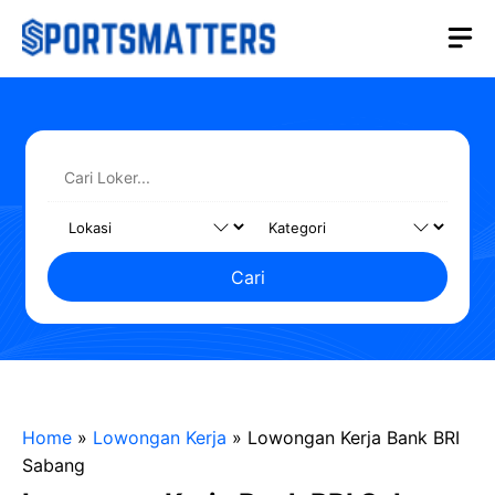
Langsung
M
ke
isi
Cari
Home
»
Lowongan Kerja
»
Lowongan Kerja Bank BRI
Sabang