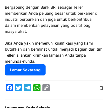
Bergabung dengan Bank BRI sebagai Teller
memberikan Anda peluang besar untuk berkarier di
industri perbankan dan juga untuk berkontribusi
dalam memberikan pelayanan yang positif bagi
masyarakat.
Jika Anda yakin memenuhi kualifikasi yang kami
butuhkan dan berminat untuk menjadi bagian dari tim
Teller, silahkan kirimkan lamaran Anda tanpa
menunda-nunda.
Lamar Sekarang
F
T
T
W
C
a
w
e
h
o
c
i
l
a
p
Lowongan Kerja Sejenis