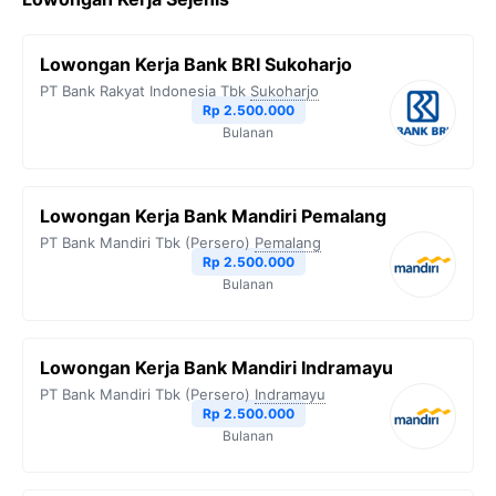
e
t
e
t
y
b
t
g
s
L
Lowongan Kerja Bank BRI Sukoharjo
o
e
r
A
i
PT Bank Rakyat Indonesia Tbk
Sukoharjo
o
r
a
p
n
Rp 2.500.000
Bulanan
k
m
p
k
Lowongan Kerja Bank Mandiri Pemalang
PT Bank Mandiri Tbk (Persero)
Pemalang
Rp 2.500.000
Bulanan
Lowongan Kerja Bank Mandiri Indramayu
PT Bank Mandiri Tbk (Persero)
Indramayu
Rp 2.500.000
Bulanan