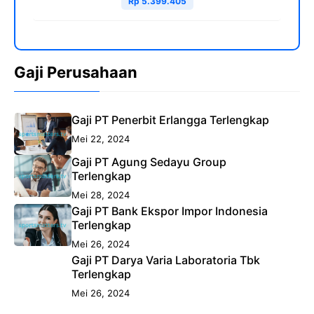
Rp 5.399.405
Gaji Perusahaan
Gaji PT Penerbit Erlangga Terlengkap
Mei 22, 2024
Gaji PT Agung Sedayu Group
Terlengkap
Mei 28, 2024
Gaji PT Bank Ekspor Impor Indonesia
Terlengkap
Mei 26, 2024
Gaji PT Darya Varia Laboratoria Tbk
Terlengkap
Mei 26, 2024