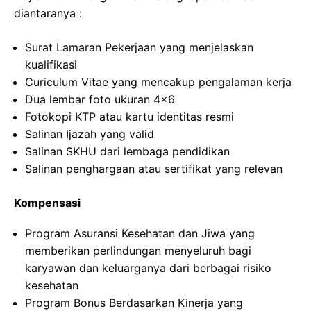
diantaranya :
Surat Lamaran Pekerjaan yang menjelaskan
kualifikasi
Curiculum Vitae yang mencakup pengalaman kerja
Dua lembar foto ukuran 4×6
Fotokopi KTP atau kartu identitas resmi
Salinan Ijazah yang valid
Salinan SKHU dari lembaga pendidikan
Salinan penghargaan atau sertifikat yang relevan
Kompensasi
Program Asuransi Kesehatan dan Jiwa yang
memberikan perlindungan menyeluruh bagi
karyawan dan keluarganya dari berbagai risiko
kesehatan
Program Bonus Berdasarkan Kinerja yang