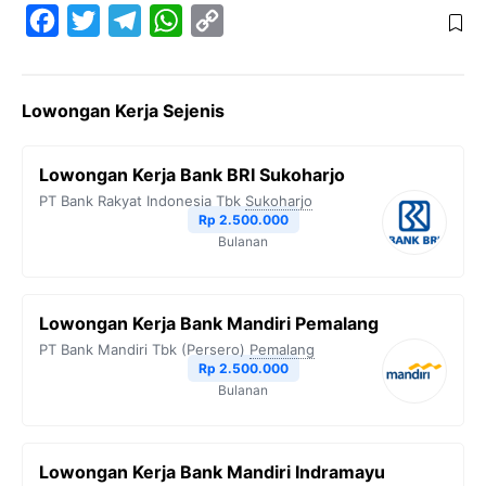
F
T
T
W
C
a
w
e
h
o
c
i
l
a
p
Lowongan Kerja Sejenis
e
t
e
t
y
b
t
g
s
L
Lowongan Kerja Bank BRI Sukoharjo
o
e
r
A
i
PT Bank Rakyat Indonesia Tbk
Sukoharjo
o
r
a
p
n
Rp 2.500.000
Bulanan
k
m
p
k
Lowongan Kerja Bank Mandiri Pemalang
PT Bank Mandiri Tbk (Persero)
Pemalang
Rp 2.500.000
Bulanan
Lowongan Kerja Bank Mandiri Indramayu