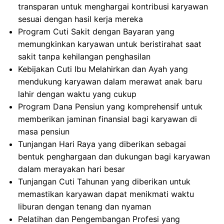
transparan untuk menghargai kontribusi karyawan
sesuai dengan hasil kerja mereka
Program Cuti Sakit dengan Bayaran yang
memungkinkan karyawan untuk beristirahat saat
sakit tanpa kehilangan penghasilan
Kebijakan Cuti Ibu Melahirkan dan Ayah yang
mendukung karyawan dalam merawat anak baru
lahir dengan waktu yang cukup
Program Dana Pensiun yang komprehensif untuk
memberikan jaminan finansial bagi karyawan di
masa pensiun
Tunjangan Hari Raya yang diberikan sebagai
bentuk penghargaan dan dukungan bagi karyawan
dalam merayakan hari besar
Tunjangan Cuti Tahunan yang diberikan untuk
memastikan karyawan dapat menikmati waktu
liburan dengan tenang dan nyaman
Pelatihan dan Pengembangan Profesi yang