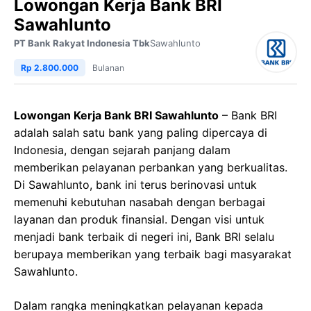
Lowongan Kerja Bank BRI
Sawahlunto
PT Bank Rakyat Indonesia Tbk
Sawahlunto
Rp 2.800.000
Bulanan
Lowongan Kerja Bank BRI Sawahlunto
– Bank BRI
adalah salah satu bank yang paling dipercaya di
Indonesia, dengan sejarah panjang dalam
memberikan pelayanan perbankan yang berkualitas.
Di Sawahlunto, bank ini terus berinovasi untuk
memenuhi kebutuhan nasabah dengan berbagai
layanan dan produk finansial. Dengan visi untuk
menjadi bank terbaik di negeri ini, Bank BRI selalu
berupaya memberikan yang terbaik bagi masyarakat
Sawahlunto.
Dalam rangka meningkatkan pelayanan kepada