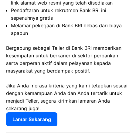
link alamat web resmi yang telah disediakan
Pendaftaran untuk rekrutmen Bank BRI ini
sepenuhnya gratis
Melamar pekerjaan di Bank BRI bebas dari biaya
apapun
Bergabung sebagai Teller di Bank BRI memberikan
kesempatan untuk berkarier di sektor perbankan
serta berperan aktif dalam pelayanan kepada
masyarakat yang berdampak positif.
Jika Anda merasa kriteria yang kami tetapkan sesuai
dengan kemampuan Anda dan Anda tertarik untuk
menjadi Teller, segera kirimkan lamaran Anda
sekarang juga!.
Lamar Sekarang