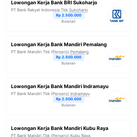
Lowongan Kerja Bank BRI Sukoharjo
o
e
r
A
i
PT Bank Rakyat Indonesia Tbk
Sukoharjo
o
r
a
p
n
Rp 2.500.000
Bulanan
k
m
p
k
Lowongan Kerja Bank Mandiri Pemalang
PT Bank Mandiri Tbk (Persero)
Pemalang
Rp 2.500.000
Bulanan
Lowongan Kerja Bank Mandiri Indramayu
PT Bank Mandiri Tbk (Persero)
Indramayu
Rp 2.500.000
Bulanan
Lowongan Kerja Bank Mandiri Kubu Raya
PT Bank Mandiri Tbk (Persero)
Kubu Raya