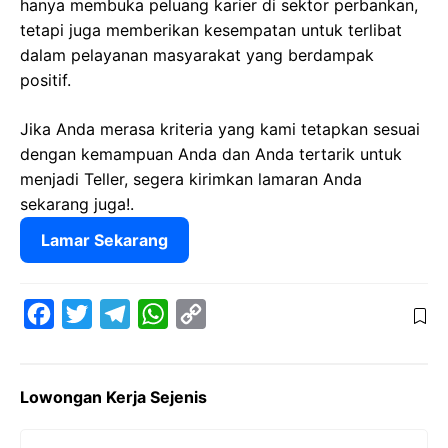
hanya membuka peluang karier di sektor perbankan,
tetapi juga memberikan kesempatan untuk terlibat
dalam pelayanan masyarakat yang berdampak
positif.
Jika Anda merasa kriteria yang kami tetapkan sesuai
dengan kemampuan Anda dan Anda tertarik untuk
menjadi Teller, segera kirimkan lamaran Anda
sekarang juga!.
Lamar Sekarang
F
T
T
W
C
a
w
e
h
o
c
i
l
a
p
Lowongan Kerja Sejenis
e
t
e
t
y
b
t
g
s
L