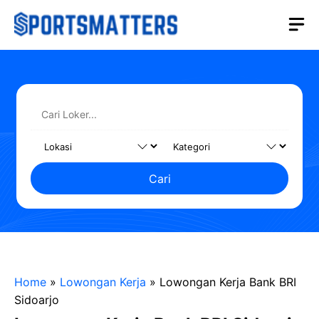
Langsung
M
ke
isi
Cari
Home
»
Lowongan Kerja
»
Lowongan Kerja Bank BRI
Sidoarjo