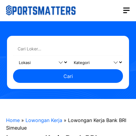
Langsung
M
ke
isi
Cari
Home
»
Lowongan Kerja
»
Lowongan Kerja Bank BRI
Simeulue