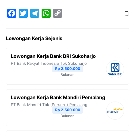
F
T
T
W
C
a
w
e
h
o
c
i
l
a
p
Lowongan Kerja Sejenis
e
t
e
t
y
b
t
g
s
L
Lowongan Kerja Bank BRI Sukoharjo
o
e
r
A
i
PT Bank Rakyat Indonesia Tbk
Sukoharjo
o
r
a
p
n
Rp 2.500.000
Bulanan
k
m
p
k
Lowongan Kerja Bank Mandiri Pemalang
PT Bank Mandiri Tbk (Persero)
Pemalang
Rp 2.500.000
Bulanan