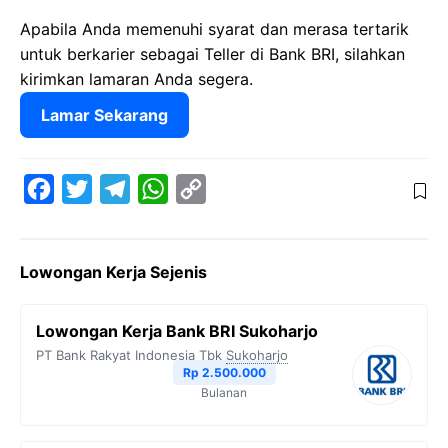
Apabila Anda memenuhi syarat dan merasa tertarik
untuk berkarier sebagai Teller di Bank BRI, silahkan
kirimkan lamaran Anda segera.
Lamar Sekarang
F
T
T
W
C
a
w
e
h
o
c
i
l
a
p
Lowongan Kerja Sejenis
e
t
e
t
y
b
t
g
s
L
Lowongan Kerja Bank BRI Sukoharjo
o
e
r
A
i
PT Bank Rakyat Indonesia Tbk
Sukoharjo
o
r
a
p
n
Rp 2.500.000
Bulanan
k
m
p
k