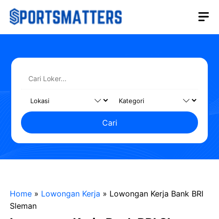
Langsung
M
ke
isi
Cari
Home
»
Lowongan Kerja
»
Lowongan Kerja Bank BRI
Sleman