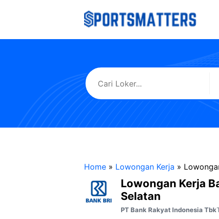
Langsung
ke
isi
Home
»
Lowongan Kerja
»
Lowongan
Lowongan Kerja B
Selatan
PT Bank Rakyat Indonesia Tbk