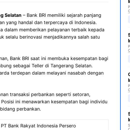
P
C
g Selatan
– Bank BRI memiliki sejarah panjang
n yang handal dan terpercaya di Indonesia.
ya dalam memberikan pelayanan terbaik kepada
k selalu berinovasi menjadikannya salah satu
P
C
nan, Bank BRI saat ini membuka kesempatan bagi
bung sebagai Teller di Tangerang Selatan.
garda terdepan dalam melayani nasabah dengan
P
C
nan transaksi perbankan seperti setoran,
 Posisi ini menawarkan kesempatan bagi individu
 bidang perbankan.
PT Bank Rakyat Indonesia Persero
S
C