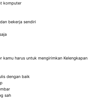
t komputer
an bekerja sendiri
saja
ner kamu harus untuk mengirimkan Kelengkapan
ulis dengan baik
ap
embar
ng sah