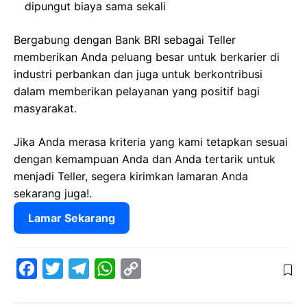
dipungut biaya sama sekali
Bergabung dengan Bank BRI sebagai Teller
memberikan Anda peluang besar untuk berkarier di
industri perbankan dan juga untuk berkontribusi
dalam memberikan pelayanan yang positif bagi
masyarakat.
Jika Anda merasa kriteria yang kami tetapkan sesuai
dengan kemampuan Anda dan Anda tertarik untuk
menjadi Teller, segera kirimkan lamaran Anda
sekarang juga!.
Lamar Sekarang
F
T
T
W
C
a
w
e
h
o