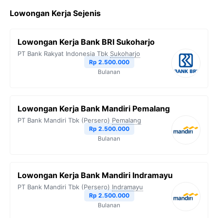
c
i
l
a
p
Lowongan Kerja Sejenis
e
t
e
t
y
b
t
g
s
L
Lowongan Kerja Bank BRI Sukoharjo
o
e
r
A
i
PT Bank Rakyat Indonesia Tbk
Sukoharjo
o
r
a
p
n
Rp 2.500.000
Bulanan
k
m
p
k
Lowongan Kerja Bank Mandiri Pemalang
PT Bank Mandiri Tbk (Persero)
Pemalang
Rp 2.500.000
Bulanan
Lowongan Kerja Bank Mandiri Indramayu
PT Bank Mandiri Tbk (Persero)
Indramayu
Rp 2.500.000
Bulanan