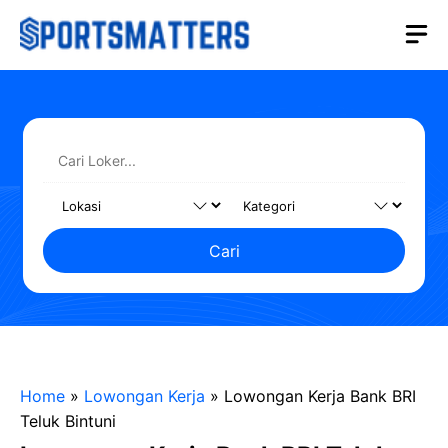
Langsung
M
ke
isi
Cari
Home
»
Lowongan Kerja
»
Lowongan Kerja Bank BRI
Teluk Bintuni