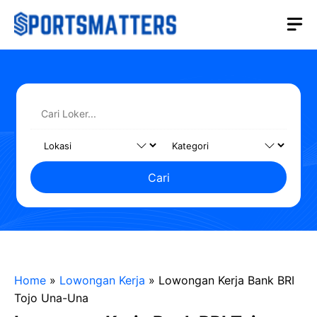
Langsung
M
ke
isi
Cari
Home
»
Lowongan Kerja
»
Lowongan Kerja Bank BRI
Tojo Una-Una