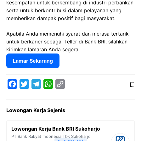
kesempatan untuk berkembang di industri perbankan
serta untuk berkontribusi dalam pelayanan yang
memberikan dampak positif bagi masyarakat.
Apabila Anda memenuhi syarat dan merasa tertarik
untuk berkarier sebagai Teller di Bank BRI, silahkan
kirimkan lamaran Anda segera.
Lamar Sekarang
F
T
T
W
C
a
w
e
h
o
c
i
l
a
p
Lowongan Kerja Sejenis
e
t
e
t
y
b
t
g
s
L
Lowongan Kerja Bank BRI Sukoharjo
o
e
r
A
i
PT Bank Rakyat Indonesia Tbk
Sukoharjo
o
r
a
p
n