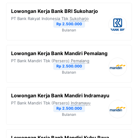
b
t
g
s
L
Lowongan Kerja Bank BRI Sukoharjo
o
e
r
A
i
PT Bank Rakyat Indonesia Tbk
Sukoharjo
o
r
a
p
n
Rp 2.500.000
Bulanan
k
m
p
k
Lowongan Kerja Bank Mandiri Pemalang
PT Bank Mandiri Tbk (Persero)
Pemalang
Rp 2.500.000
Bulanan
Lowongan Kerja Bank Mandiri Indramayu
PT Bank Mandiri Tbk (Persero)
Indramayu
Rp 2.500.000
Bulanan
Lowongan Kerja Bank Mandiri Kubu Raya