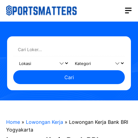
Langsung
M
ke
isi
Cari
Home
»
Lowongan Kerja
»
Lowongan Kerja Bank BRI
Yogyakarta