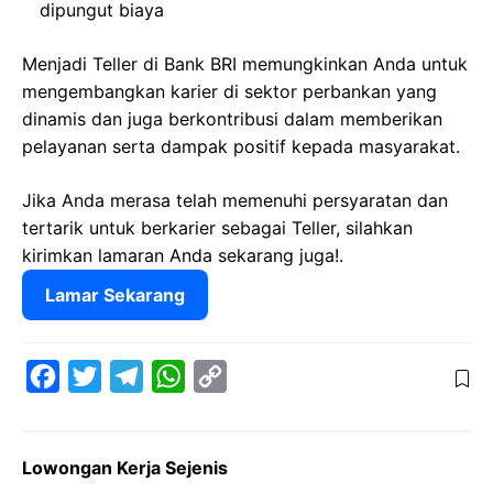
dipungut biaya
Menjadi Teller di Bank BRI memungkinkan Anda untuk
mengembangkan karier di sektor perbankan yang
dinamis dan juga berkontribusi dalam memberikan
pelayanan serta dampak positif kepada masyarakat.
Jika Anda merasa telah memenuhi persyaratan dan
tertarik untuk berkarier sebagai Teller, silahkan
kirimkan lamaran Anda sekarang juga!.
Lamar Sekarang
F
T
T
W
C
a
w
e
h
o
c
i
l
a
p
Lowongan Kerja Sejenis
e
t
e
t
y