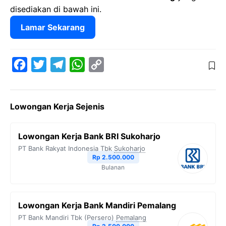
disediakan di bawah ini.
Lamar Sekarang
F
T
T
W
C
a
w
e
h
o
c
i
l
a
p
Lowongan Kerja Sejenis
e
t
e
t
y
b
t
g
s
L
Lowongan Kerja Bank BRI Sukoharjo
o
e
r
A
i
PT Bank Rakyat Indonesia Tbk
Sukoharjo
o
r
a
p
n
Rp 2.500.000
Bulanan
k
m
p
k
Lowongan Kerja Bank Mandiri Pemalang
PT Bank Mandiri Tbk (Persero)
Pemalang