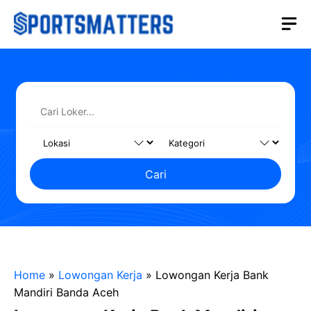
Langsung
M
ke
isi
Cari
Home
»
Lowongan Kerja
»
Lowongan Kerja Bank
Mandiri Banda Aceh