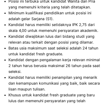
Posisi ini terbuka untuk kandidat Wanita dan Pria
yang memenuhi kriteria yang telah ditetapkan.
Minimum kualifikasi pendidikan untuk posisi ini
adalah gelar Sarjana (S1).
Kandidat harus memiliki setidaknya IPK 2,75 dari
skala 4,00 untuk memenuhi persyaratan akademik.
Kandidat diwajibkan lulus dari bidang studi yang
relevan atau terkait dengan posisi yang dilamar.
Batas usia maksimum saat seleksi adalah 24 tahun
untuk kandidat fresh graduate.
Kandidat dengan pengalaman kerja relevan minimal
2 tahun harus berusia maksimal 26 tahun pada saat
seleksi.
Kandidat harus memiliki penampilan yang menarik
dan kemampuan komunikasi yang baik, baik secara
lisan maupun tulisan.
Khusus untuk kandidat fresh graduate yang baru
lulus dan memenuhi persyaratan yang telah