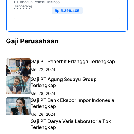
PT Anggun Permai Tekindo
Tangerang
Rp 5.399.405
Gaji Perusahaan
Gaji PT Penerbit Erlangga Terlengkap
Mei 22, 2024
Gaji PT Agung Sedayu Group
Terlengkap
Mei 28, 2024
Gaji PT Bank Ekspor Impor Indonesia
Terlengkap
Mei 26, 2024
Gaji PT Darya Varia Laboratoria Tbk
Terlengkap