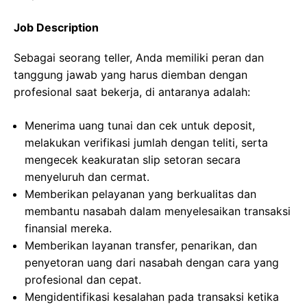
Job Description
Sebagai seorang teller, Anda memiliki peran dan
tanggung jawab yang harus diemban dengan
profesional saat bekerja, di antaranya adalah:
Menerima uang tunai dan cek untuk deposit,
melakukan verifikasi jumlah dengan teliti, serta
mengecek keakuratan slip setoran secara
menyeluruh dan cermat.
Memberikan pelayanan yang berkualitas dan
membantu nasabah dalam menyelesaikan transaksi
finansial mereka.
Memberikan layanan transfer, penarikan, dan
penyetoran uang dari nasabah dengan cara yang
profesional dan cepat.
Mengidentifikasi kesalahan pada transaksi ketika