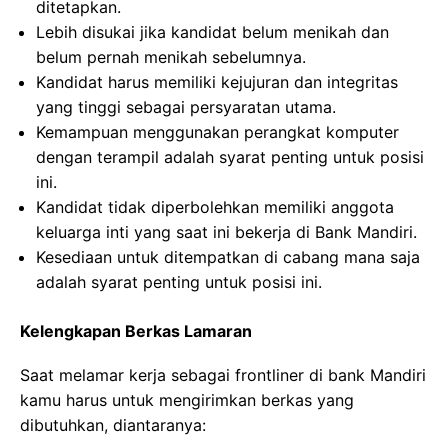
ditetapkan.
Lebih disukai jika kandidat belum menikah dan
belum pernah menikah sebelumnya.
Kandidat harus memiliki kejujuran dan integritas
yang tinggi sebagai persyaratan utama.
Kemampuan menggunakan perangkat komputer
dengan terampil adalah syarat penting untuk posisi
ini.
Kandidat tidak diperbolehkan memiliki anggota
keluarga inti yang saat ini bekerja di Bank Mandiri.
Kesediaan untuk ditempatkan di cabang mana saja
adalah syarat penting untuk posisi ini.
Kelengkapan Berkas Lamaran
Saat melamar kerja sebagai frontliner di bank Mandiri
kamu harus untuk mengirimkan berkas yang
dibutuhkan, diantaranya: