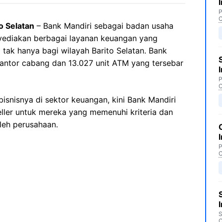
P
C
o Selatan
– Bank Mandiri sebagai badan usaha
yediakan berbagai layanan keuangan yang
tak hanya bagi wilayah Barito Selatan. Bank
t kantor cabang dan 13.027 unit ATM yang tersebar
P
C
snisnya di sektor keuangan, kini Bank Mandiri
ler untuk mereka yang memenuhi kriteria dan
leh perusahaan.
P
C
S
C