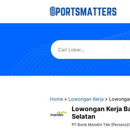
Langsung
ke
isi
Home
»
Lowongan Kerja
»
Lowongan 
Lowongan Kerja Ba
Selatan
PT Bank Mandiri Tbk (Persero)