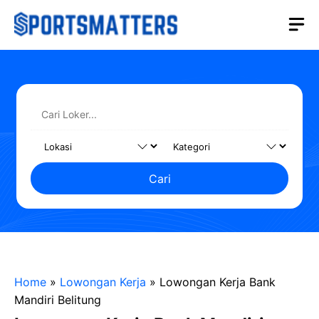
Langsung
M
ke
isi
Cari
Home
»
Lowongan Kerja
»
Lowongan Kerja Bank
Mandiri Belitung