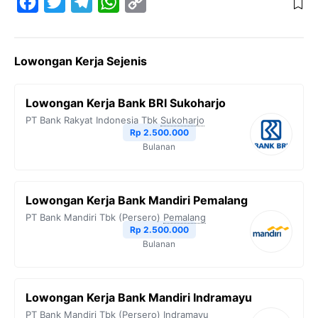
F
T
T
W
C
a
w
e
h
o
c
i
l
a
p
Lowongan Kerja Sejenis
e
t
e
t
y
b
t
g
s
L
Lowongan Kerja Bank BRI Sukoharjo
o
e
r
A
i
PT Bank Rakyat Indonesia Tbk
Sukoharjo
o
r
a
p
n
Rp 2.500.000
Bulanan
k
m
p
k
Lowongan Kerja Bank Mandiri Pemalang
PT Bank Mandiri Tbk (Persero)
Pemalang
Rp 2.500.000
Bulanan
Lowongan Kerja Bank Mandiri Indramayu
PT Bank Mandiri Tbk (Persero)
Indramayu