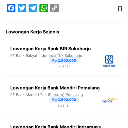
F
T
T
W
C
a
w
e
h
o
c
i
l
a
p
Lowongan Kerja Sejenis
e
t
e
t
y
b
t
g
s
L
Lowongan Kerja Bank BRI Sukoharjo
o
e
r
A
i
PT Bank Rakyat Indonesia Tbk
Sukoharjo
o
r
a
p
n
Rp 2.500.000
Bulanan
k
m
p
k
Lowongan Kerja Bank Mandiri Pemalang
PT Bank Mandiri Tbk (Persero)
Pemalang
Rp 2.500.000
Bulanan
Lowongan Kerja Bank Mandiri Indramayu