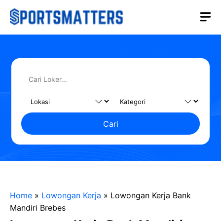
Langsung
M
ke
isi
Cari
Home
»
Lowongan Kerja
»
Lowongan Kerja Bank
Mandiri Brebes