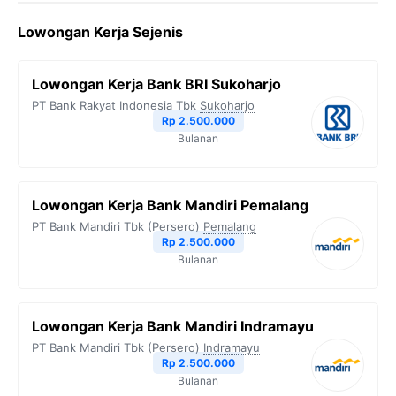
c
i
l
a
p
Lowongan Kerja Sejenis
e
t
e
t
y
b
t
g
s
L
Lowongan Kerja Bank BRI Sukoharjo
o
e
r
A
i
PT Bank Rakyat Indonesia Tbk
Sukoharjo
o
r
a
p
n
Rp 2.500.000
Bulanan
k
m
p
k
Lowongan Kerja Bank Mandiri Pemalang
PT Bank Mandiri Tbk (Persero)
Pemalang
Rp 2.500.000
Bulanan
Lowongan Kerja Bank Mandiri Indramayu
PT Bank Mandiri Tbk (Persero)
Indramayu
Rp 2.500.000
Bulanan