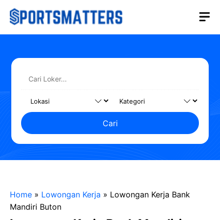
Langsung
M
ke
isi
Cari
Home
»
Lowongan Kerja
»
Lowongan Kerja Bank
Mandiri Buton