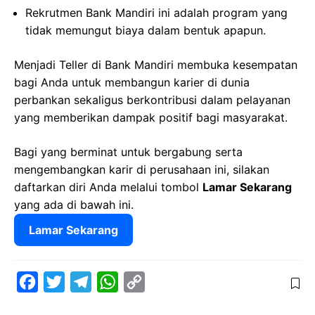
Rekrutmen Bank Mandiri ini adalah program yang
tidak memungut biaya dalam bentuk apapun.
Menjadi Teller di Bank Mandiri membuka kesempatan
bagi Anda untuk membangun karier di dunia
perbankan sekaligus berkontribusi dalam pelayanan
yang memberikan dampak positif bagi masyarakat.
Bagi yang berminat untuk bergabung serta
mengembangkan karir di perusahaan ini, silakan
daftarkan diri Anda melalui tombol
Lamar Sekarang
yang ada di bawah ini.
Lamar Sekarang
F
T
T
W
C
a
w
e
h
o