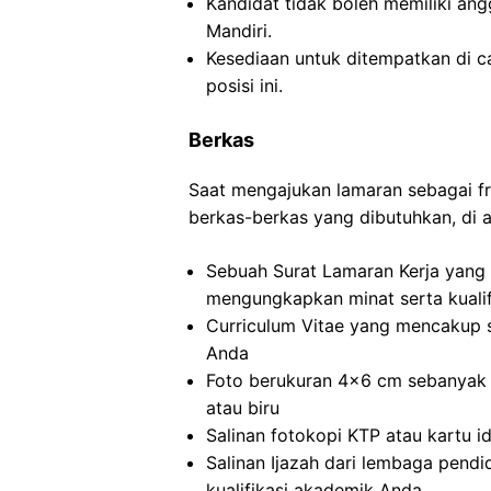
Kandidat tidak boleh memiliki angg
Mandiri.
Kesediaan untuk ditempatkan di c
posisi ini.
Berkas
Saat mengajukan lamaran sebagai fr
berkas-berkas yang dibutuhkan, di 
Sebuah Surat Lamaran Kerja yang d
mengungkapkan minat serta kualif
Curriculum Vitae yang mencakup 
Anda
Foto berukuran 4×6 cm sebanyak 
atau biru
Salinan fotokopi KTP atau kartu i
Salinan Ijazah dari lembaga pendid
kualifikasi akademik Anda