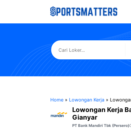
Langsung
ke
isi
Home
»
Lowongan Kerja
»
Lowongan
Lowongan Kerja B
Gianyar
PT Bank Mandiri Tbk (Persero)