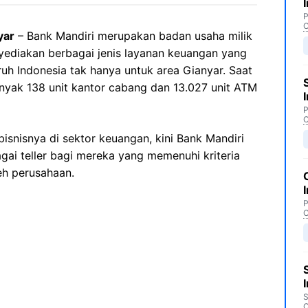
P
C
yar
– Bank Mandiri merupakan badan usaha milik
ediakan berbagai jenis layanan keuangan yang
uh Indonesia tak hanya untuk area Gianyar. Saat
banyak 138 unit kantor cabang dan 13.027 unit ATM
P
C
snisnya di sektor keuangan, kini Bank Mandiri
ai teller bagi mereka yang memenuhi kriteria
eh perusahaan.
P
C
S
C