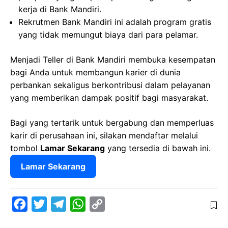
kerja di Bank Mandiri.
Rekrutmen Bank Mandiri ini adalah program gratis
yang tidak memungut biaya dari para pelamar.
Menjadi Teller di Bank Mandiri membuka kesempatan
bagi Anda untuk membangun karier di dunia
perbankan sekaligus berkontribusi dalam pelayanan
yang memberikan dampak positif bagi masyarakat.
Bagi yang tertarik untuk bergabung dan memperluas
karir di perusahaan ini, silakan mendaftar melalui
tombol
Lamar Sekarang
yang tersedia di bawah ini.
Lamar Sekarang
F
T
T
W
C
a
w
e
h
o