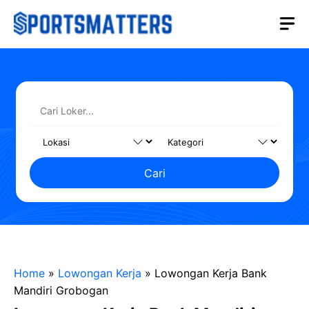
Langsung
M
ke
isi
Cari
Home
»
Lowongan Kerja
»
Lowongan Kerja Bank
Mandiri Grobogan