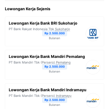
c
i
l
a
p
Lowongan Kerja Sejenis
e
t
e
t
y
b
t
g
s
L
Lowongan Kerja Bank BRI Sukoharjo
o
e
r
A
i
PT Bank Rakyat Indonesia Tbk
Sukoharjo
o
r
a
p
n
Rp 2.500.000
Bulanan
k
m
p
k
Lowongan Kerja Bank Mandiri Pemalang
PT Bank Mandiri Tbk (Persero)
Pemalang
Rp 2.500.000
Bulanan
Lowongan Kerja Bank Mandiri Indramayu
PT Bank Mandiri Tbk (Persero)
Indramayu
Rp 2.500.000
Bulanan