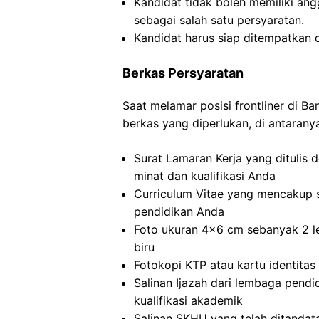
Kandidat tidak boleh memiliki ang
sebagai salah satu persyaratan.
Kandidat harus siap ditempatkan 
Berkas Persyaratan
Saat melamar posisi frontliner di B
berkas yang diperlukan, di antarany
Surat Lamaran Kerja yang ditulis
minat dan kualifikasi Anda
Curriculum Vitae yang mencakup s
pendidikan Anda
Foto ukuran 4×6 cm sebanyak 2 l
biru
Fotokopi KTP atau kartu identitas
Salinan Ijazah dari lembaga pendid
kualifikasi akademik
Salinan SKHU yang telah ditandat