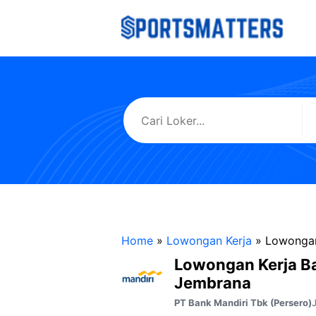
Langsung
ke
isi
Home
»
Lowongan Kerja
»
Lowongan
Lowongan Kerja B
Jembrana
PT Bank Mandiri Tbk (Persero)