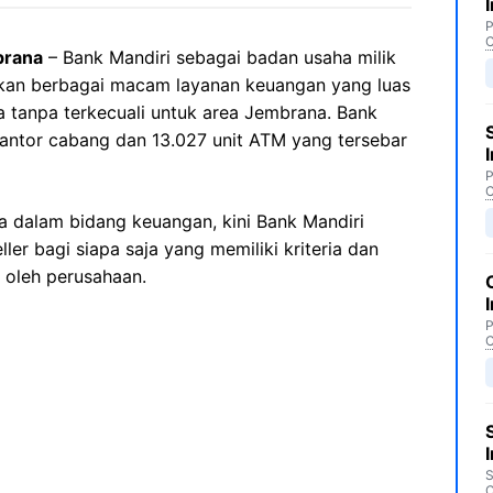
P
C
brana
– Bank Mandiri sebagai badan usaha milik
kan berbagai macam layanan keuangan yang luas
a tanpa terkecuali untuk area Jembrana. Bank
t kantor cabang dan 13.027 unit ATM yang tersebar
P
C
 dalam bidang keuangan, kini Bank Mandiri
er bagi siapa saja yang memiliki kriteria dan
 oleh perusahaan.
P
C
S
C