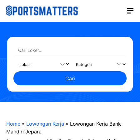
Langsung
M
ke
isi
Cari
Home
»
Lowongan Kerja
»
Lowongan Kerja Bank
Mandiri Jepara