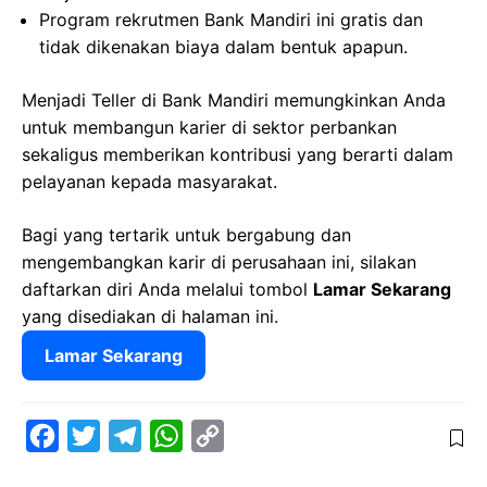
Program rekrutmen Bank Mandiri ini gratis dan
tidak dikenakan biaya dalam bentuk apapun.
Menjadi Teller di Bank Mandiri memungkinkan Anda
untuk membangun karier di sektor perbankan
sekaligus memberikan kontribusi yang berarti dalam
pelayanan kepada masyarakat.
Bagi yang tertarik untuk bergabung dan
mengembangkan karir di perusahaan ini, silakan
daftarkan diri Anda melalui tombol
Lamar Sekarang
yang disediakan di halaman ini.
Lamar Sekarang
F
T
T
W
C
a
w
e
h
o