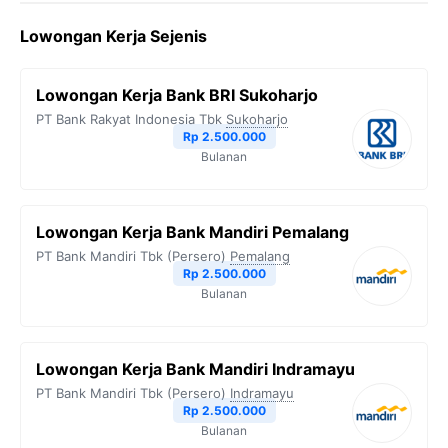
c
i
l
a
p
Lowongan Kerja Sejenis
e
t
e
t
y
b
t
g
s
L
Lowongan Kerja Bank BRI Sukoharjo
o
e
r
A
i
PT Bank Rakyat Indonesia Tbk
Sukoharjo
o
r
a
p
n
Rp 2.500.000
Bulanan
k
m
p
k
Lowongan Kerja Bank Mandiri Pemalang
PT Bank Mandiri Tbk (Persero)
Pemalang
Rp 2.500.000
Bulanan
Lowongan Kerja Bank Mandiri Indramayu
PT Bank Mandiri Tbk (Persero)
Indramayu
Rp 2.500.000
Bulanan