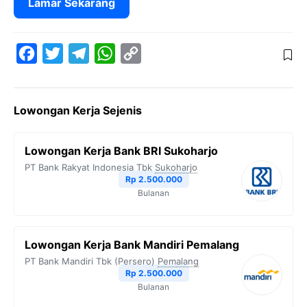
Lamar Sekarang
F
T
T
W
C
a
w
e
h
o
c
i
l
a
p
Lowongan Kerja Sejenis
e
t
e
t
y
b
t
g
s
L
Lowongan Kerja Bank BRI Sukoharjo
o
e
r
A
i
PT Bank Rakyat Indonesia Tbk
Sukoharjo
o
r
a
p
n
Rp 2.500.000
Bulanan
k
m
p
k
Lowongan Kerja Bank Mandiri Pemalang
PT Bank Mandiri Tbk (Persero)
Pemalang
Rp 2.500.000
Bulanan