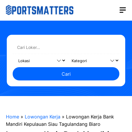
Langsung
M
ke
isi
Cari
Home
»
Lowongan Kerja
»
Lowongan Kerja Bank
Mandiri Kepulauan Siau Tagulandang Biaro