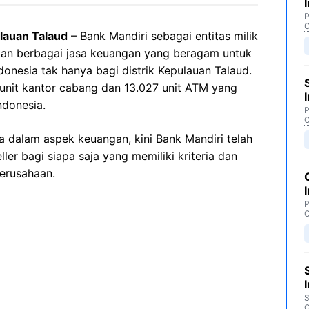
P
C
lauan Talaud
– Bank Mandiri sebagai entitas milik
an berbagai jasa keuangan yang beragam untuk
nesia tak hanya bagi distrik Kepulauan Talaud.
8 unit kantor cabang dan 13.027 unit ATM yang
ndonesia.
P
C
 dalam aspek keuangan, kini Bank Mandiri telah
er bagi siapa saja yang memiliki kriteria dan
perusahaan.
P
C
S
C