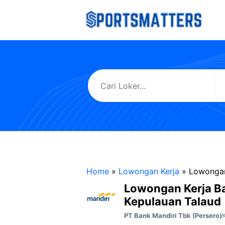
Langsung
ke
isi
Home
»
Lowongan Kerja
»
Lowongan
Lowongan Kerja B
Kepulauan Talaud
PT Bank Mandiri Tbk (Persero)