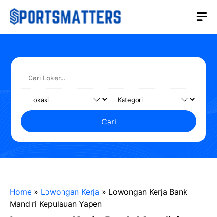
Langsung
M
ke
isi
Cari
Home
»
Lowongan Kerja
»
Lowongan Kerja Bank
Mandiri Kepulauan Yapen