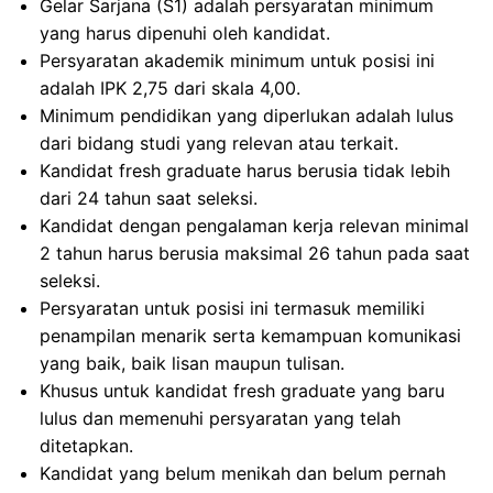
Gelar Sarjana (S1) adalah persyaratan minimum
yang harus dipenuhi oleh kandidat.
Persyaratan akademik minimum untuk posisi ini
adalah IPK 2,75 dari skala 4,00.
Minimum pendidikan yang diperlukan adalah lulus
dari bidang studi yang relevan atau terkait.
Kandidat fresh graduate harus berusia tidak lebih
dari 24 tahun saat seleksi.
Kandidat dengan pengalaman kerja relevan minimal
2 tahun harus berusia maksimal 26 tahun pada saat
seleksi.
Persyaratan untuk posisi ini termasuk memiliki
penampilan menarik serta kemampuan komunikasi
yang baik, baik lisan maupun tulisan.
Khusus untuk kandidat fresh graduate yang baru
lulus dan memenuhi persyaratan yang telah
ditetapkan.
Kandidat yang belum menikah dan belum pernah