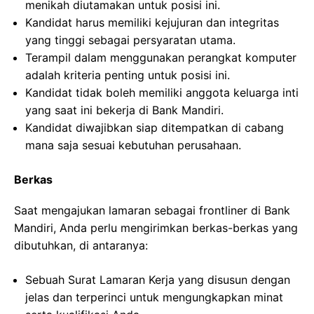
menikah diutamakan untuk posisi ini.
Kandidat harus memiliki kejujuran dan integritas
yang tinggi sebagai persyaratan utama.
Terampil dalam menggunakan perangkat komputer
adalah kriteria penting untuk posisi ini.
Kandidat tidak boleh memiliki anggota keluarga inti
yang saat ini bekerja di Bank Mandiri.
Kandidat diwajibkan siap ditempatkan di cabang
mana saja sesuai kebutuhan perusahaan.
Berkas
Saat mengajukan lamaran sebagai frontliner di Bank
Mandiri, Anda perlu mengirimkan berkas-berkas yang
dibutuhkan, di antaranya:
Sebuah Surat Lamaran Kerja yang disusun dengan
jelas dan terperinci untuk mengungkapkan minat