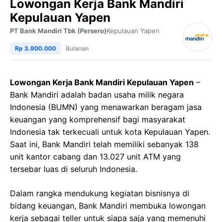
Lowongan Kerja Bank Mandiri
Kepulauan Yapen
PT Bank Mandiri Tbk (Persero)
Kepulauan Yapen
Rp 3.900.000
Bulanan
Lowongan Kerja Bank Mandiri Kepulauan Yapen
–
Bank Mandiri adalah badan usaha milik negara
Indonesia (BUMN) yang menawarkan beragam jasa
keuangan yang komprehensif bagi masyarakat
Indonesia tak terkecuali untuk kota Kepulauan Yapen.
Saat ini, Bank Mandiri telah memiliki sebanyak 138
unit kantor cabang dan 13.027 unit ATM yang
tersebar luas di seluruh Indonesia.
Dalam rangka mendukung kegiatan bisnisnya di
bidang keuangan, Bank Mandiri membuka lowongan
kerja sebagai teller untuk siapa saja yang memenuhi