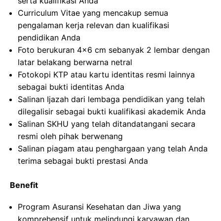
serta kualifikasi Anda
Curriculum Vitae yang mencakup semua
pengalaman kerja relevan dan kualifikasi
pendidikan Anda
Foto berukuran 4×6 cm sebanyak 2 lembar dengan
latar belakang berwarna netral
Fotokopi KTP atau kartu identitas resmi lainnya
sebagai bukti identitas Anda
Salinan Ijazah dari lembaga pendidikan yang telah
dilegalisir sebagai bukti kualifikasi akademik Anda
Salinan SKHU yang telah ditandatangani secara
resmi oleh pihak berwenang
Salinan piagam atau penghargaan yang telah Anda
terima sebagai bukti prestasi Anda
Benefit
Program Asuransi Kesehatan dan Jiwa yang
komprehensif untuk melindungi karyawan dan