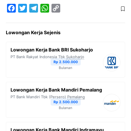
F
T
T
W
C
a
w
e
h
o
c
i
l
a
p
Lowongan Kerja Sejenis
e
t
e
t
y
b
t
g
s
L
Lowongan Kerja Bank BRI Sukoharjo
o
e
r
A
i
PT Bank Rakyat Indonesia Tbk
Sukoharjo
o
r
a
p
n
Rp 2.500.000
Bulanan
k
m
p
k
Lowongan Kerja Bank Mandiri Pemalang
PT Bank Mandiri Tbk (Persero)
Pemalang
Rp 2.500.000
Bulanan
Lowongan Kerja Bank Mandiri Indramayu