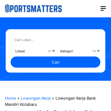
Langsung
M
ke
isi
Cari
Home
»
Lowongan Kerja
»
Lowongan Kerja Bank
Mandiri Kotabaru