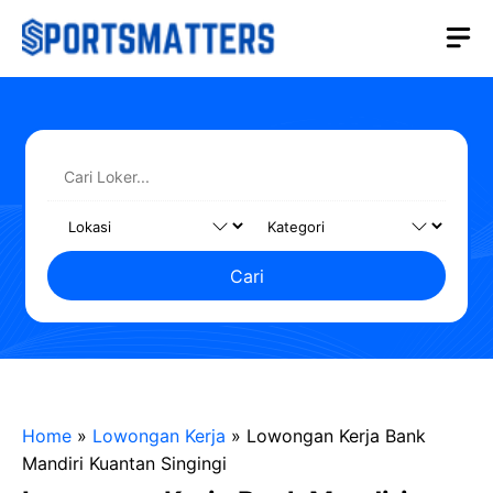
Langsung
M
ke
isi
Cari
Home
»
Lowongan Kerja
»
Lowongan Kerja Bank
Mandiri Kuantan Singingi