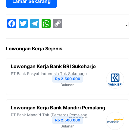
Lamar Sekarang
F
T
T
W
C
a
w
e
h
o
c
i
l
a
p
Lowongan Kerja Sejenis
e
t
e
t
y
b
t
g
s
L
Lowongan Kerja Bank BRI Sukoharjo
o
e
r
A
i
PT Bank Rakyat Indonesia Tbk
Sukoharjo
o
r
a
p
n
Rp 2.500.000
Bulanan
k
m
p
k
Lowongan Kerja Bank Mandiri Pemalang
PT Bank Mandiri Tbk (Persero)
Pemalang
Rp 2.500.000
Bulanan