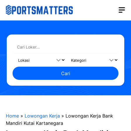
Langsung
M
ke
isi
Cari
Home
»
Lowongan Kerja
»
Lowongan Kerja Bank
Mandiri Kutai Kartanegara