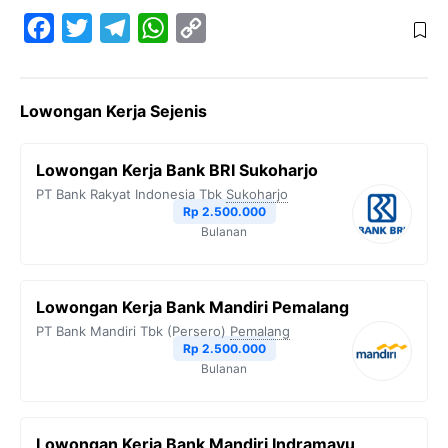
F
T
T
W
C
a
w
e
h
o
c
i
l
a
p
Lowongan Kerja Sejenis
e
t
e
t
y
b
t
g
s
L
Lowongan Kerja Bank BRI Sukoharjo
o
e
r
A
i
PT Bank Rakyat Indonesia Tbk
Sukoharjo
o
r
a
p
n
Rp 2.500.000
Bulanan
k
m
p
k
Lowongan Kerja Bank Mandiri Pemalang
PT Bank Mandiri Tbk (Persero)
Pemalang
Rp 2.500.000
Bulanan
Lowongan Kerja Bank Mandiri Indramayu