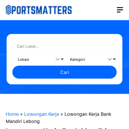
Langsung
M
ke
isi
Cari
Home
»
Lowongan Kerja
»
Lowongan Kerja Bank
Mandiri Lebong