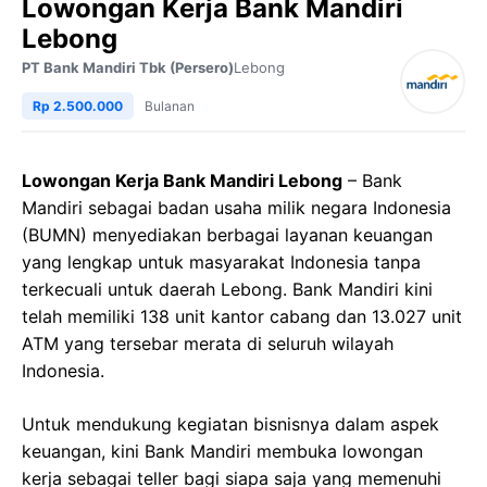
Lowongan Kerja Bank Mandiri
Lebong
PT Bank Mandiri Tbk (Persero)
Lebong
Rp 2.500.000
Bulanan
Lowongan Kerja Bank Mandiri Lebong
– Bank
Mandiri sebagai badan usaha milik negara Indonesia
(BUMN) menyediakan berbagai layanan keuangan
yang lengkap untuk masyarakat Indonesia tanpa
terkecuali untuk daerah Lebong. Bank Mandiri kini
telah memiliki 138 unit kantor cabang dan 13.027 unit
ATM yang tersebar merata di seluruh wilayah
Indonesia.
Untuk mendukung kegiatan bisnisnya dalam aspek
keuangan, kini Bank Mandiri membuka lowongan
kerja sebagai teller bagi siapa saja yang memenuhi