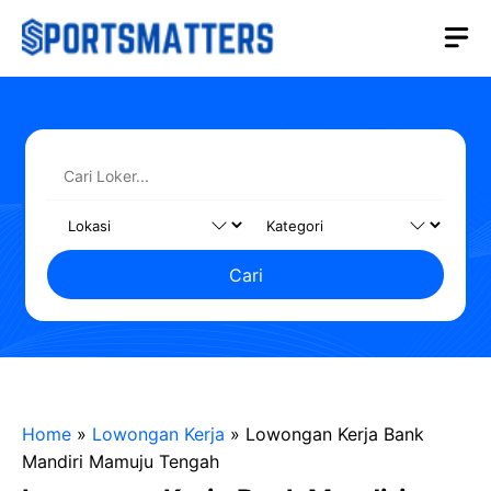
Langsung
M
ke
isi
Cari
Home
»
Lowongan Kerja
»
Lowongan Kerja Bank
Mandiri Mamuju Tengah