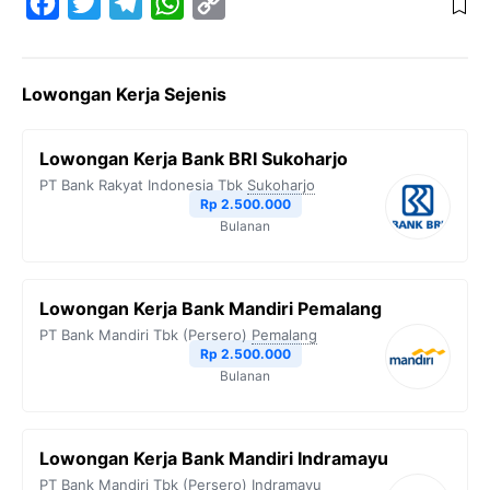
F
T
T
W
C
a
w
e
h
o
c
i
l
a
p
Lowongan Kerja Sejenis
e
t
e
t
y
b
t
g
s
L
Lowongan Kerja Bank BRI Sukoharjo
o
e
r
A
i
PT Bank Rakyat Indonesia Tbk
Sukoharjo
o
r
a
p
n
Rp 2.500.000
Bulanan
k
m
p
k
Lowongan Kerja Bank Mandiri Pemalang
PT Bank Mandiri Tbk (Persero)
Pemalang
Rp 2.500.000
Bulanan
Lowongan Kerja Bank Mandiri Indramayu
PT Bank Mandiri Tbk (Persero)
Indramayu