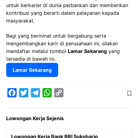
untuk berkarier di dunia perbankan dan memberikan
kontribusi yang berarti dalam pelayanan kepada
masyarakat.
Bagi yang berminat untuk bergabung serta
mengembangkan karir di perusahaan ini, silakan
mendaftar melalui tombol
Lamar Sekarang
yang
tersedia di bawah ini.
Lamar Sekarang
F
T
T
W
C
a
w
e
h
o
c
i
l
a
p
Lowongan Kerja Sejenis
e
t
e
t
y
b
t
g
s
L
Lowongan Kerja Bank BRI Sukoharjo