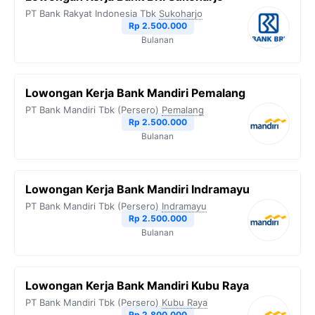
o
e
r
A
i
PT Bank Rakyat Indonesia Tbk
Sukoharjo
o
r
a
p
n
Rp 2.500.000
Bulanan
k
m
p
k
Lowongan Kerja Bank Mandiri Pemalang
PT Bank Mandiri Tbk (Persero)
Pemalang
Rp 2.500.000
Bulanan
Lowongan Kerja Bank Mandiri Indramayu
PT Bank Mandiri Tbk (Persero)
Indramayu
Rp 2.500.000
Bulanan
Lowongan Kerja Bank Mandiri Kubu Raya
PT Bank Mandiri Tbk (Persero)
Kubu Raya
Rp 2.800.000