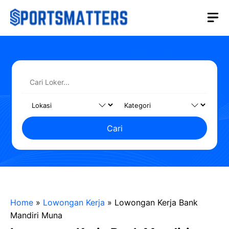
Langsung
M
ke
isi
Cari
Home
»
Lowongan Kerja
»
Lowongan Kerja Bank
Mandiri Muna