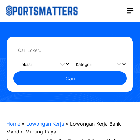
Langsung
M
ke
isi
Cari
Home
»
Lowongan Kerja
»
Lowongan Kerja Bank
Mandiri Murung Raya