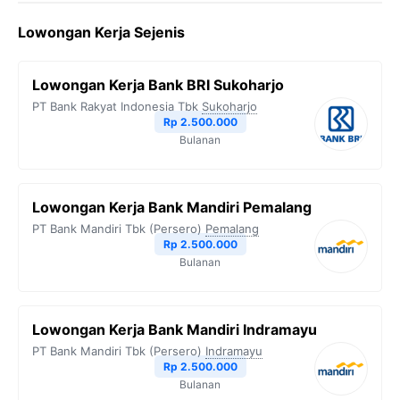
c
i
l
a
p
Lowongan Kerja Sejenis
e
t
e
t
y
b
t
g
s
L
Lowongan Kerja Bank BRI Sukoharjo
o
e
r
A
i
PT Bank Rakyat Indonesia Tbk
Sukoharjo
o
r
a
p
n
Rp 2.500.000
Bulanan
k
m
p
k
Lowongan Kerja Bank Mandiri Pemalang
PT Bank Mandiri Tbk (Persero)
Pemalang
Rp 2.500.000
Bulanan
Lowongan Kerja Bank Mandiri Indramayu
PT Bank Mandiri Tbk (Persero)
Indramayu
Rp 2.500.000
Bulanan