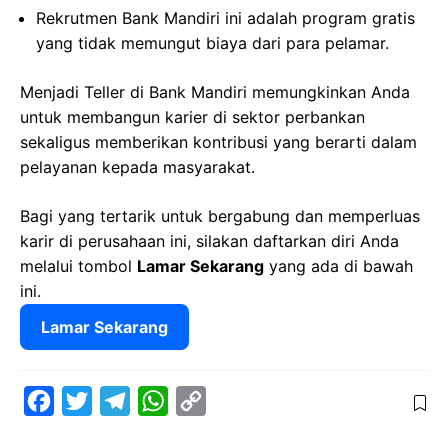
Rekrutmen Bank Mandiri ini adalah program gratis
yang tidak memungut biaya dari para pelamar.
Menjadi Teller di Bank Mandiri memungkinkan Anda
untuk membangun karier di sektor perbankan
sekaligus memberikan kontribusi yang berarti dalam
pelayanan kepada masyarakat.
Bagi yang tertarik untuk bergabung dan memperluas
karir di perusahaan ini, silakan daftarkan diri Anda
melalui tombol
Lamar Sekarang
yang ada di bawah
ini.
Lamar Sekarang
F
T
T
W
C
a
w
e
h
o