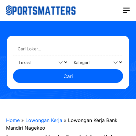
Langsung
M
ke
isi
Cari
Home
»
Lowongan Kerja
»
Lowongan Kerja Bank
Mandiri Nagekeo