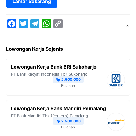
Lamar Sekarang
F
T
T
W
C
a
w
e
h
o
c
i
l
a
p
Lowongan Kerja Sejenis
e
t
e
t
y
b
t
g
s
L
Lowongan Kerja Bank BRI Sukoharjo
o
e
r
A
i
PT Bank Rakyat Indonesia Tbk
Sukoharjo
o
r
a
p
n
Rp 2.500.000
Bulanan
k
m
p
k
Lowongan Kerja Bank Mandiri Pemalang
PT Bank Mandiri Tbk (Persero)
Pemalang
Rp 2.500.000
Bulanan