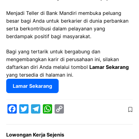
Menjadi Teller di Bank Mandiri membuka peluang
besar bagi Anda untuk berkarier di dunia perbankan
serta berkontribusi dalam pelayanan yang
berdampak positif bagi masyarakat.
Bagi yang tertarik untuk bergabung dan
mengembangkan karir di perusahaan ini, silakan
daftarkan diri Anda melalui tombol
Lamar Sekarang
yang tersedia di halaman ini.
Lamar Sekarang
F
T
T
W
C
a
w
e
h
o
c
i
l
a
p
Lowongan Kerja Sejenis
e
t
e
t
y