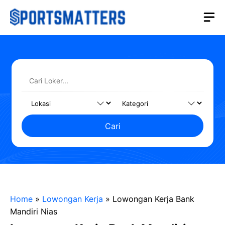
Langsung
M
ke
isi
Cari
Home
»
Lowongan Kerja
»
Lowongan Kerja Bank
Mandiri Nias