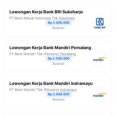
b
t
g
s
L
Lowongan Kerja Bank BRI Sukoharjo
o
e
r
A
i
PT Bank Rakyat Indonesia Tbk
Sukoharjo
o
r
a
p
n
Rp 2.500.000
Bulanan
k
m
p
k
Lowongan Kerja Bank Mandiri Pemalang
PT Bank Mandiri Tbk (Persero)
Pemalang
Rp 2.500.000
Bulanan
Lowongan Kerja Bank Mandiri Indramayu
PT Bank Mandiri Tbk (Persero)
Indramayu
Rp 2.500.000
Bulanan