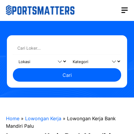
Langsung
M
ke
isi
Cari
Home
»
Lowongan Kerja
»
Lowongan Kerja Bank
Mandiri Palu