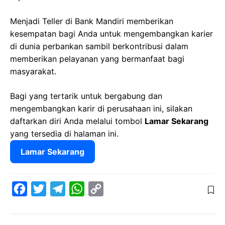
Menjadi Teller di Bank Mandiri memberikan
kesempatan bagi Anda untuk mengembangkan karier
di dunia perbankan sambil berkontribusi dalam
memberikan pelayanan yang bermanfaat bagi
masyarakat.
Bagi yang tertarik untuk bergabung dan
mengembangkan karir di perusahaan ini, silakan
daftarkan diri Anda melalui tombol
Lamar Sekarang
yang tersedia di halaman ini.
Lamar Sekarang
F
T
T
W
C
a
w
e
h
o
c
i
l
a
p