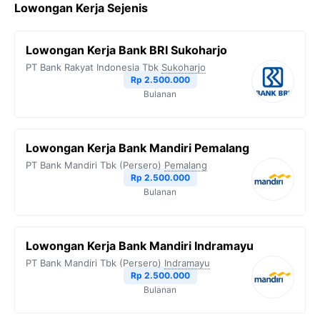
Lowongan Kerja Sejenis
e
t
e
t
y
b
t
g
s
L
Lowongan Kerja Bank BRI Sukoharjo
o
e
r
A
i
PT Bank Rakyat Indonesia Tbk
Sukoharjo
o
r
a
p
n
Rp 2.500.000
Bulanan
k
m
p
k
Lowongan Kerja Bank Mandiri Pemalang
PT Bank Mandiri Tbk (Persero)
Pemalang
Rp 2.500.000
Bulanan
Lowongan Kerja Bank Mandiri Indramayu
PT Bank Mandiri Tbk (Persero)
Indramayu
Rp 2.500.000
Bulanan