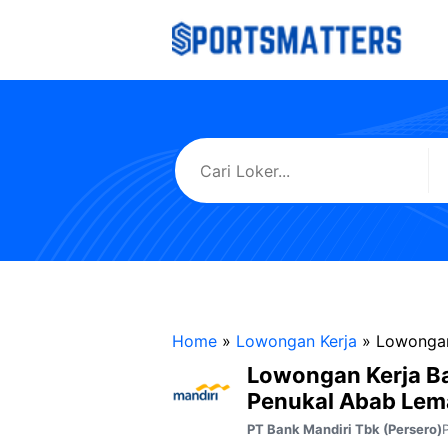
Langsung
ke
isi
Home
»
Lowongan Kerja
»
Lowongan
Lowongan Kerja B
Penukal Abab Lema
PT Bank Mandiri Tbk (Persero)