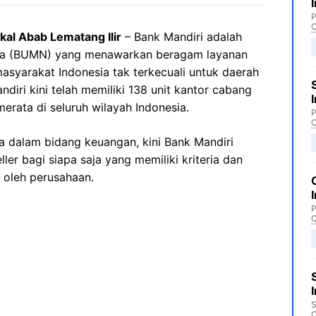
P
C
al Abab Lematang Ilir
– Bank Mandiri adalah
esia (BUMN) yang menawarkan beragam layanan
syarakat Indonesia tak terkecuali untuk daerah
diri kini telah memiliki 138 unit kantor cabang
erata di seluruh wilayah Indonesia.
P
C
 dalam bidang keuangan, kini Bank Mandiri
er bagi siapa saja yang memiliki kriteria dan
 oleh perusahaan.
P
C
S
C