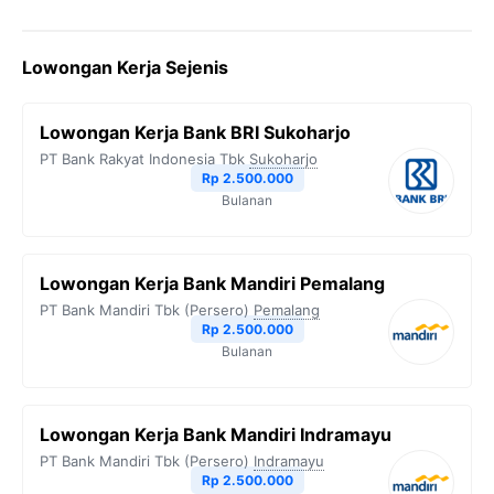
a
w
e
h
o
c
i
l
a
p
Lowongan Kerja Sejenis
e
t
e
t
y
b
t
g
s
L
Lowongan Kerja Bank BRI Sukoharjo
o
e
r
A
i
PT Bank Rakyat Indonesia Tbk
Sukoharjo
o
r
a
p
n
Rp 2.500.000
Bulanan
k
m
p
k
Lowongan Kerja Bank Mandiri Pemalang
PT Bank Mandiri Tbk (Persero)
Pemalang
Rp 2.500.000
Bulanan
Lowongan Kerja Bank Mandiri Indramayu
PT Bank Mandiri Tbk (Persero)
Indramayu
Rp 2.500.000