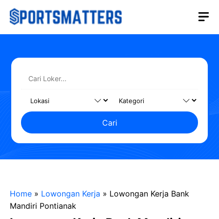
Langsung
M
ke
isi
Cari
Home
»
Lowongan Kerja
»
Lowongan Kerja Bank
Mandiri Pontianak