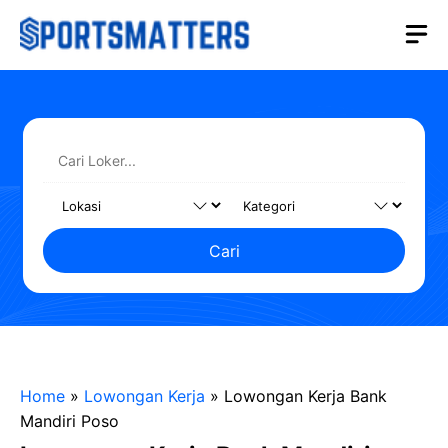
Langsung
M
ke
isi
Cari
Home
»
Lowongan Kerja
»
Lowongan Kerja Bank
Mandiri Poso