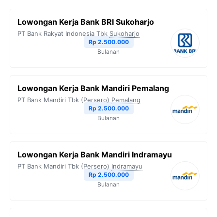
b
t
g
s
L
Lowongan Kerja Bank BRI Sukoharjo
o
e
r
A
i
PT Bank Rakyat Indonesia Tbk
Sukoharjo
o
r
a
p
n
Rp 2.500.000
Bulanan
k
m
p
k
Lowongan Kerja Bank Mandiri Pemalang
PT Bank Mandiri Tbk (Persero)
Pemalang
Rp 2.500.000
Bulanan
Lowongan Kerja Bank Mandiri Indramayu
PT Bank Mandiri Tbk (Persero)
Indramayu
Rp 2.500.000
Bulanan