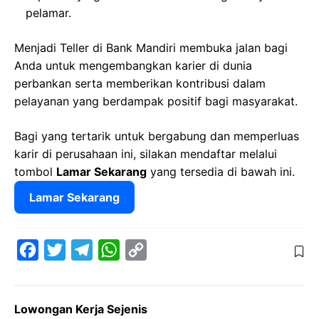
pelamar.
Menjadi Teller di Bank Mandiri membuka jalan bagi
Anda untuk mengembangkan karier di dunia
perbankan serta memberikan kontribusi dalam
pelayanan yang berdampak positif bagi masyarakat.
Bagi yang tertarik untuk bergabung dan memperluas
karir di perusahaan ini, silakan mendaftar melalui
tombol
Lamar Sekarang
yang tersedia di bawah ini.
Lamar Sekarang
F
T
T
W
C
a
w
e
h
o
c
i
l
a
p
Lowongan Kerja Sejenis
e
t
e
t
y