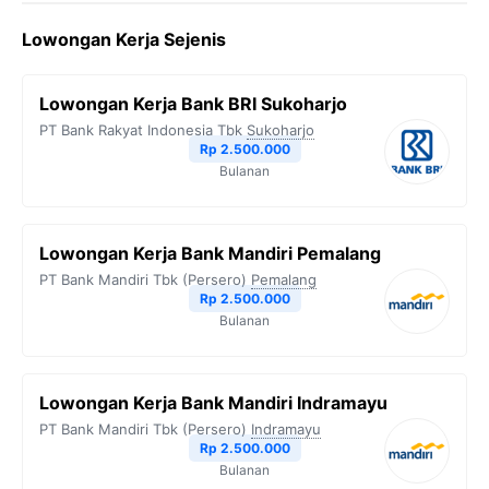
c
i
l
a
p
Lowongan Kerja Sejenis
e
t
e
t
y
b
t
g
s
L
Lowongan Kerja Bank BRI Sukoharjo
o
e
r
A
i
PT Bank Rakyat Indonesia Tbk
Sukoharjo
o
r
a
p
n
Rp 2.500.000
Bulanan
k
m
p
k
Lowongan Kerja Bank Mandiri Pemalang
PT Bank Mandiri Tbk (Persero)
Pemalang
Rp 2.500.000
Bulanan
Lowongan Kerja Bank Mandiri Indramayu
PT Bank Mandiri Tbk (Persero)
Indramayu
Rp 2.500.000
Bulanan