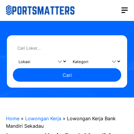
Langsung
M
ke
isi
Cari
Home
»
Lowongan Kerja
»
Lowongan Kerja Bank
Mandiri Sekadau