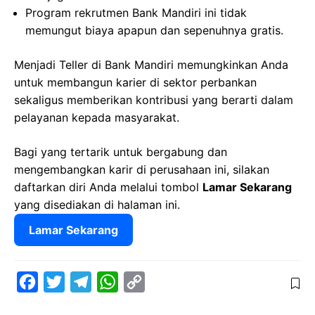
Program rekrutmen Bank Mandiri ini tidak
memungut biaya apapun dan sepenuhnya gratis.
Menjadi Teller di Bank Mandiri memungkinkan Anda
untuk membangun karier di sektor perbankan
sekaligus memberikan kontribusi yang berarti dalam
pelayanan kepada masyarakat.
Bagi yang tertarik untuk bergabung dan
mengembangkan karir di perusahaan ini, silakan
daftarkan diri Anda melalui tombol
Lamar Sekarang
yang disediakan di halaman ini.
Lamar Sekarang
F
T
T
W
C
a
w
e
h
o