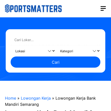
Langsung
M
ke
isi
Cari
Home
»
Lowongan Kerja
»
Lowongan Kerja Bank
Mandiri Semarang