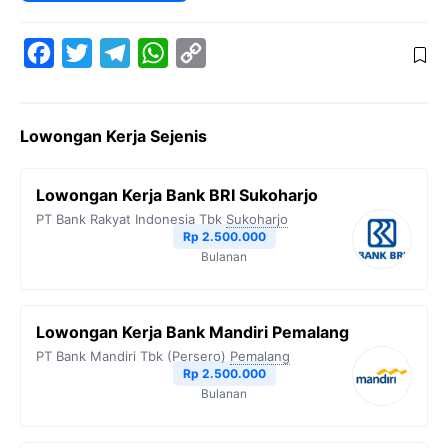
F
T
T
W
C
a
w
e
h
o
c
i
l
a
p
Lowongan Kerja Sejenis
e
t
e
t
y
b
t
g
s
L
Lowongan Kerja Bank BRI Sukoharjo
o
e
r
A
i
PT Bank Rakyat Indonesia Tbk
Sukoharjo
o
r
a
p
n
Rp 2.500.000
Bulanan
k
m
p
k
Lowongan Kerja Bank Mandiri Pemalang
PT Bank Mandiri Tbk (Persero)
Pemalang
Rp 2.500.000
Bulanan