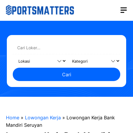
Langsung
M
ke
isi
Cari
Home
»
Lowongan Kerja
»
Lowongan Kerja Bank
Mandiri Seruyan