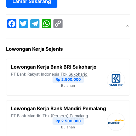
Lamar Sekarang
F
T
T
W
C
a
w
e
h
o
c
i
l
a
p
Lowongan Kerja Sejenis
e
t
e
t
y
b
t
g
s
L
Lowongan Kerja Bank BRI Sukoharjo
o
e
r
A
i
PT Bank Rakyat Indonesia Tbk
Sukoharjo
o
r
a
p
n
Rp 2.500.000
Bulanan
k
m
p
k
Lowongan Kerja Bank Mandiri Pemalang
PT Bank Mandiri Tbk (Persero)
Pemalang
Rp 2.500.000
Bulanan