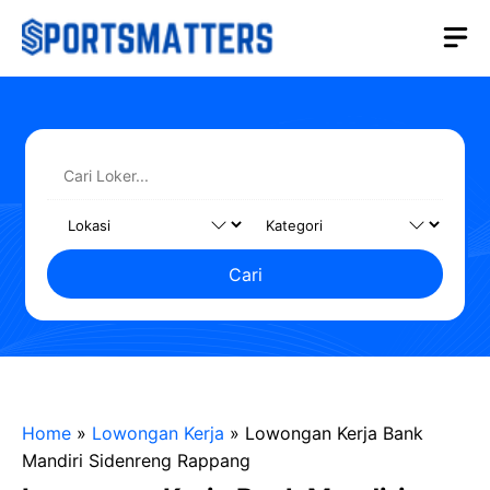
Langsung
M
ke
isi
Cari
Home
»
Lowongan Kerja
»
Lowongan Kerja Bank
Mandiri Sidenreng Rappang