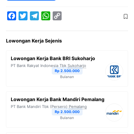
F
T
T
W
C
a
w
e
h
o
c
i
l
a
p
Lowongan Kerja Sejenis
e
t
e
t
y
b
t
g
s
L
Lowongan Kerja Bank BRI Sukoharjo
o
e
r
A
i
PT Bank Rakyat Indonesia Tbk
Sukoharjo
o
r
a
p
n
Rp 2.500.000
Bulanan
k
m
p
k
Lowongan Kerja Bank Mandiri Pemalang
PT Bank Mandiri Tbk (Persero)
Pemalang
Rp 2.500.000
Bulanan